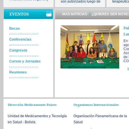
son autorizados luego de
terapéutic
EVENTOS
MAS NOTICIAS
¿QUIERES SER NOTIC
Paí
Becas
Lan
Conferencias
En 
ago
Com
Congresos
Acc
de 
CON
Cursos y Jornadas
Reuniones
Dirección Medicamento Paises
Organismos Internacionales
Unidad de Medicamentos y Tecnolgía
Organización Panamericana de la
en Salud - Bolivia
Salud