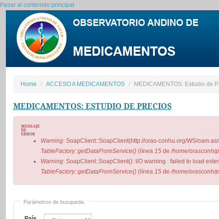
Pasar al contenido principal
Home
ACCESO A MEDICAMENTOS
MEDICAMENTOS: Estudio de Pr
MEDICAMENTOS: ESTUDIO DE PRECIOS
MENSAJE
DE
ERROR
Warning
: SoapClient::SoapClient(http://oras-conhu.org/WS/oam.as
TableFactory::getDataFromService()
(línea
15
de
/home/orasconh/pu
Warning
: SoapClient::SoapClient(): I/O warning : failed to load e
TableFactory::getDataFromService()
(línea
15
de
/home/orasconh/pu
Parámetros de busqueda.
País